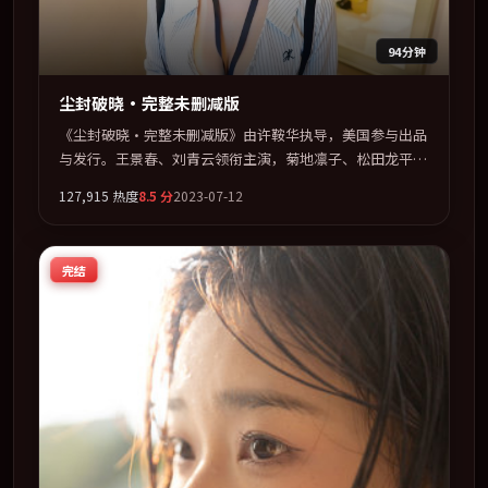
94分钟
尘封破晓·完整未删减版
《尘封破晓·完整未删减版》由许鞍华执导，美国参与出品
与发行。王景春、刘青云领衔主演，菊地凛子、松田龙平、
汤唯联袂出演。群像并立，每个人物都背负不可告人的过
127,915
热度
8.5
分
2023-07-12
去。全片以「战争」类型为骨架，在叙事、表演与视听上力
求统一。定于 2023-09-13 在内地院线及主流平台同步亮
相，2023 年度话题片中口碑稳健，适合喜欢强情节与人物
完结
弧光的观众完整观看。