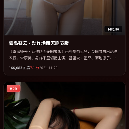
148分钟
雾岛疑云·动作场面无删节版
《雾岛疑云·动作场面无删节版》由朴赞郁执导，英国参与出品与
发行。宋康昊、易烊千玺领衔主演，基里安·墨菲、菊地凛子、赵
丽颖、王凯联袂出演。用悬疑外壳包裹对家庭与归属的柔软书写。
166,083
热度
7.1
分
2021-11-20
全片以「惊悚」类型为骨架，在叙事、表演与视听上力求统一。定
于 2021-07-12 在内地院线及主流平台同步亮相，2021 年度话题片
中口碑稳健，适合喜欢强情节与人物弧光的观众完整观看。
HDR