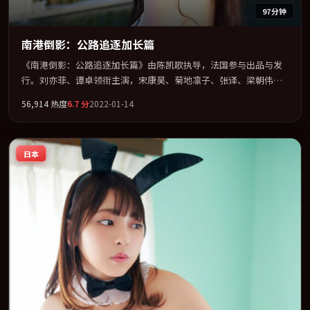
97分钟
南港倒影：公路追逐加长篇
《南港倒影：公路追逐加长篇》由陈凯歌执导，法国参与出品与发
行。刘亦菲、谭卓领衔主演，宋康昊、菊地凛子、张译、梁朝伟联
袂出演。多条时间线交织，真相在最后一刻才缓缓合拢。全片以
56,914
热度
6.7
分
2022-01-14
「科幻」类型为骨架，在叙事、表演与视听上力求统一。定于
2022-09-24 在内地院线及主流平台同步亮相，2022 年度话题片中口
碑稳健，适合喜欢强情节与人物弧光的观众完整观看。
日本