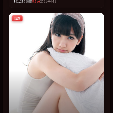
161,210
热度
8.2
分
2021-04-11
「剧情」类型为骨架，在叙事、表演与视听上力求统一。定
于 2021-08-15 在内地院线及主流平台同步亮相，2021 年度
话题片中口碑稳健，适合喜欢强情节与人物弧光的观众完整
臻彩
观看。