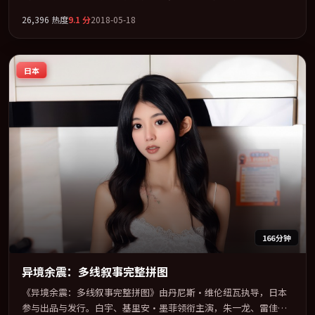
智贤联袂出演。群像并立，每个人物都背负不可告人的过去。全片
26,396
热度
9.1
分
2018-05-18
以「爱情」类型为骨架，在叙事、表演与视听上力求统一。定于
2018-03-28 在内地院线及主流平台同步亮相，2018 年度话题片中口
碑稳健，适合喜欢强情节与人物弧光的观众完整观看。
日本
166分钟
异境余震：多线叙事完整拼图
《异境余震：多线叙事完整拼图》由丹尼斯·维伦纽瓦执导，日本
参与出品与发行。白宇、基里安·墨菲领衔主演，朱一龙、雷佳