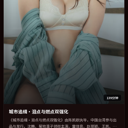
139分钟
城市追缉·泪点与燃点双强化
《城市追缉·泪点与燃点双强化》由陈凯歌执导，中国台湾参与出
品与发行。沈腾、菊地凛子领衔主演，雷佳音、赵丽颖、王凯、全