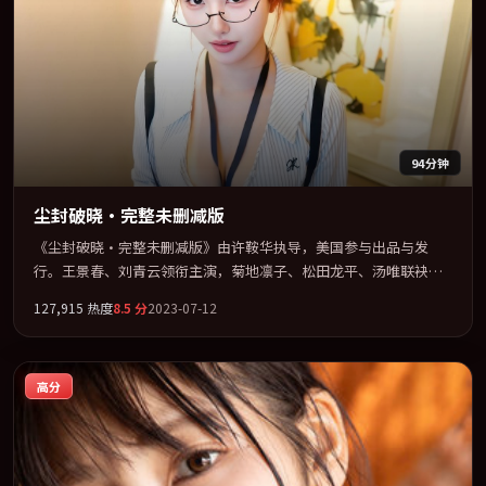
94分钟
尘封破晓·完整未删减版
《尘封破晓·完整未删减版》由许鞍华执导，美国参与出品与发
行。王景春、刘青云领衔主演，菊地凛子、松田龙平、汤唯联袂出
演。群像并立，每个人物都背负不可告人的过去。全片以「战争」
127,915
热度
8.5
分
2023-07-12
类型为骨架，在叙事、表演与视听上力求统一。定于 2023-09-13 在
内地院线及主流平台同步亮相，2023 年度话题片中口碑稳健，适合
喜欢强情节与人物弧光的观众完整观看。
高分