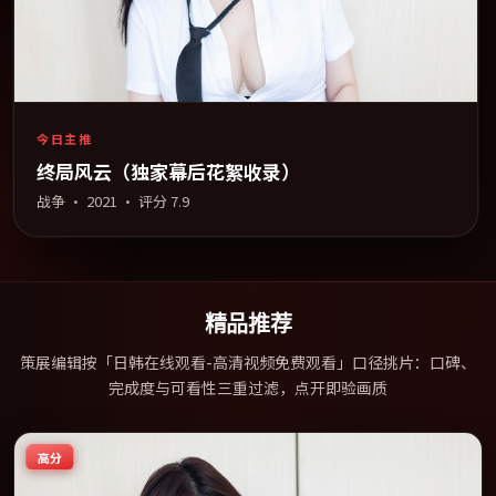
今日主推
终局风云（独家幕后花絮收录）
战争
·
2021
· 评分
7.9
精品推荐
策展编辑按「日韩在线观看-高清视频免费观看」口径挑片：口碑、
完成度与可看性三重过滤，点开即验画质
高分