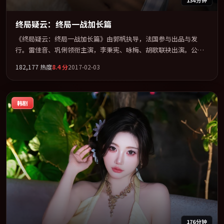
终局疑云：终局一战加长篇
《终局疑云：终局一战加长篇》由郭帆执导，法国参与出品与发
行。雷佳音、巩俐领衔主演，李秉宪、咏梅、胡歌联袂出演。公
路、追车与心理战三线并进，张力持续堆叠。全片以「传记」类型
182,177
热度
8.4
分
2017-02-03
为骨架，在叙事、表演与视听上力求统一。定于 2017-01-13 在内地
院线及主流平台同步亮相，2017 年度话题片中口碑稳健，适合喜欢
强情节与人物弧光的观众完整观看。
韩剧
176分钟