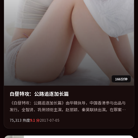
166分钟
白昼特攻：公路追逐加长篇
《白昼特攻：公路追逐加长篇》由毕赣执导，中国香港参与出品与
发行。全智贤、巩俐领衔主演，赵丽颖、秦昊联袂出演。在罪案类
型框架下完成对时代焦虑的隐喻表达。全片以「喜剧」类型为骨
75,313
热度
9.1
分
2017-07-05
架，在叙事、表演与视听上力求统一。定于 2017-04-08 在内地院线
及主流平台同步亮相，2017 年度话题片中口碑稳健，适合喜欢强情
节与人物弧光的观众完整观看。