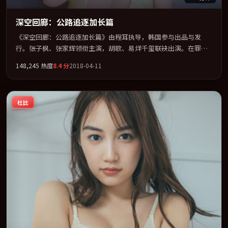
深空回廊：公路追逐加长篇
《深空回廊：公路追逐加长篇》由程耳执导，韩国参与出品与发
行。张子枫、张家辉领衔主演，胡歌、易烊千玺联袂出演。在罪案
类型框架下完成对时代焦虑的隐喻表达。全片以「喜剧」类型为骨
148,245
热度
8.4
分
2018-04-11
架，在叙事、表演与视听上力求统一。定于 2018-08-21 在内地院线
及主流平台同步亮相，2018 年度话题片中口碑稳健，适合喜欢强情
节与人物弧光的观众完整观看。
杜比