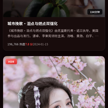
134分钟
城市挽歌·泪点与燃点双强化
《城市挽歌·泪点与燃点双强化》由克里斯托弗·诺兰执导，美国
参与出品与发行。谭卓、李秉宪领衔主演，汤唯、黄渤、白宇、菊
地凛子联袂出演。视听语言实验感十足，却不失叙事上的共情力。
196,766
热度
7.8
分
2024-01-15
全片以「传记」类型为骨架，在叙事、表演与视听上力求统一。定
于 2024-05-07 在内地院线及主流平台同步亮相，2024 年度话题片
中口碑稳健，适合喜欢强情节与人物弧光的观众完整观看。
HDR