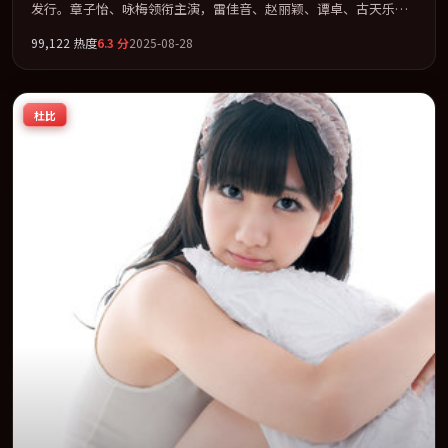
发行。章子怡、咏梅领衔主演，雷佳音、赵丽颖、谭卓、古天乐联
袂出演。以冷峻镜头剖开都市缝隙里的人性温度。全片以「奇幻」
99,122
热度
6.3
分
2025-08-28
类型为骨架，在叙事、表演与视听上力求统一。定于 2025-06-28 在
内地院线及主流平台同步亮相，2025 年度话题片中口碑稳健，适合
喜欢强情节与人物弧光的观众完整观看。
杜比