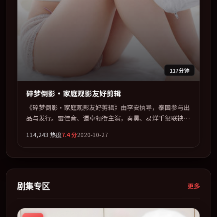
117分钟
碎梦倒影·家庭观影友好剪辑
《碎梦倒影·家庭观影友好剪辑》由李安执导，泰国参与出
品与发行。雷佳音、谭卓领衔主演，秦昊、易烊千玺联袂出
演。在信任崩塌与自我救赎之间反复拉扯。全片以「悬疑」
114,243
热度
7.4
分
2020-10-27
类型为骨架，在叙事、表演与视听上力求统一。定于 2020-
01-01 在内地院线及主流平台同步亮相，2020 年度话题片中
口碑稳健，适合喜欢强情节与人物弧光的观众完整观看。
剧集专区
更多