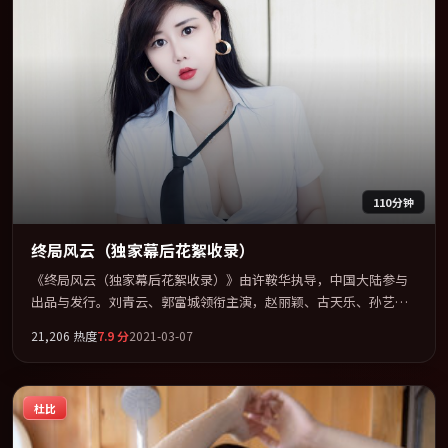
110分钟
终局风云（独家幕后花絮收录）
《终局风云（独家幕后花絮收录）》由许鞍华执导，中国大陆参与
出品与发行。刘青云、郭富城领衔主演，赵丽颖、古天乐、孙艺珍
联袂出演。公路、追车与心理战三线并进，张力持续堆叠。全片以
21,206
热度
7.9
分
2021-03-07
「战争」类型为骨架，在叙事、表演与视听上力求统一。定于
2021-12-27 在内地院线及主流平台同步亮相，2021 年度话题片中口
碑稳健，适合喜欢强情节与人物弧光的观众完整观看。
杜比