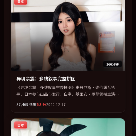
日本
166分钟
异境余震：多线叙事完整拼图
《异境余震：多线叙事完整拼图》由丹尼斯·维伦纽瓦执
导，日本参与出品与发行。白宇、基里安·墨菲领衔主演，
朱一龙、雷佳音、杨幂、孙艺珍联袂出演。把一场意外写成
37,469
热度
6.3
分
2022-12-17
对命运与选择的漫长追问。全片以「战争」类型为骨架，在
叙事、表演与视听上力求统一。定于 2022-09-27 在内地院
线及主流平台同步亮相，2022 年度话题片中口碑稳健，适
日本
合喜欢强情节与人物弧光的观众完整观看。