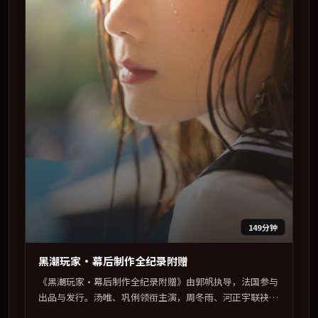
149分钟
黑潮玩家·幕后制作全纪录附赠
《黑潮玩家·幕后制作全纪录附赠》由郭帆执导，法国参与
出品与发行。汤唯、巩俐领衔主演，周冬雨、河正宇联袂出
演。视听语言实验感十足，却不失叙事上的共情力。全片以