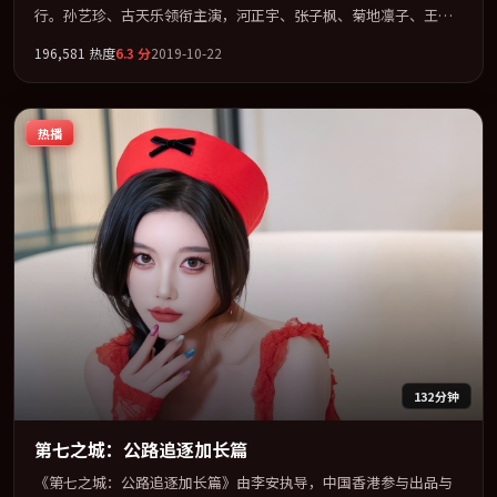
行。孙艺珍、古天乐领衔主演，河正宇、张子枫、菊地凛子、王景
春联袂出演。节奏凌厉，情绪在克制与爆发之间精准摆荡。全片以
196,581
热度
6.3
分
2019-10-22
「悬疑」类型为骨架，在叙事、表演与视听上力求统一。定于
2019-01-17 在内地院线及主流平台同步亮相，2019 年度话题片中口
碑稳健，适合喜欢强情节与人物弧光的观众完整观看。
热播
132分钟
第七之城：公路追逐加长篇
《第七之城：公路追逐加长篇》由李安执导，中国香港参与出品与