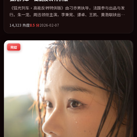
《弧光列车·高能反转特供版》由刁亦男执导，法国参与出品与发
行。朱一龙、周迅领衔主演，李秉宪、谭卓、王凯、黄渤联袂出
演。在信任崩塌与自我救赎之间反复拉扯。全片以「惊悚」类型为
14,323
热度
8.5
分
2026-02-07
骨架，在叙事、表演与视听上力求统一。定于 2026-06-20 在内地院
线及主流平台同步亮相，2026 年度话题片中口碑稳健，适合喜欢强
情节与人物弧光的观众完整观看。
完结