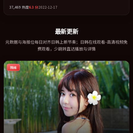
音、杨幂、孙艺珍联袂出演。把一场意外写成对命运与选择的漫长
37,469
热度
6.3
分
2022-12-17
追问。全片以「战争」类型为骨架，在叙事、表演与视听上力求统
一。定于 2022-09-27 在内地院线及主流平台同步亮相，2022 年度
话题片中口碑稳健，适合喜欢强情节与人物弧光的观众完整观看。
最新更新
元数据与海报位每日对齐日韩上新节奏；日韩在线观看-高清视频免
费观看，少跳转直达播放与详情
院线