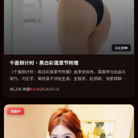
111分钟
千面倒计时·黑白彩蛋章节附赠
《千面倒计时·黑白彩蛋章节附赠》由李安执导，英国参与出品与
发行。河正宇、菊地凛子领衔主演，全智贤、赵丽颖、张家辉联袂
出演。把一场意外写成对命运与选择的漫长追问。全片以「爱情」
40,236
热度
6.3
分
2024-03-16
类型为骨架，在叙事、表演与视听上力求统一。定于 2024-06-23 在
内地院线及主流平台同步亮相，2024 年度话题片中口碑稳健，适合
喜欢强情节与人物弧光的观众完整观看。
连载中