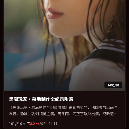
149分钟
黑潮玩家·幕后制作全纪录附赠
《黑潮玩家·幕后制作全纪录附赠》由郭帆执导，法国参与出品与
发行。汤唯、巩俐领衔主演，周冬雨、河正宇联袂出演。视听语言
实验感十足，却不失叙事上的共情力。全片以「剧情」类型为骨
161,210
热度
8.2
分
2021-04-11
架，在叙事、表演与视听上力求统一。定于 2021-08-15 在内地院线